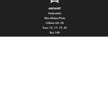
ANFAHRT
Haltestelle
Max-Weber-Platz
U-Bahn U4, U5
Tram 15, 17, 19, 25
Bus 148
ÖFFNUNGSZEITEN
ab ca. 60 Minuten
vor Konzertbeginn
JAZZ – NETWORK
Bimhuis Amsterdam
Porgy & Bess Wien