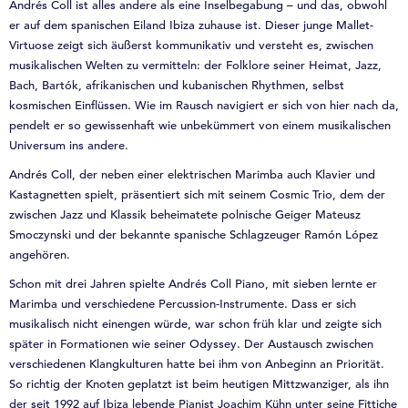
Andrés Coll ist alles andere als eine Inselbegabung – und das, obwohl
er auf dem spanischen Eiland Ibiza zuhause ist. Dieser junge Mallet-
Virtuose zeigt sich äußerst kommunikativ und versteht es, zwischen
musikalischen Welten zu vermitteln: der Folklore seiner Heimat, Jazz,
Bach, Bartók, afrikanischen und kubanischen Rhythmen, selbst
kosmischen Einflüssen. Wie im Rausch navigiert er sich von hier nach da,
pendelt er so gewissenhaft wie unbekümmert von einem musikalischen
Universum ins andere.
Andrés Coll, der neben einer elektrischen Marimba auch Klavier und
Kastagnetten spielt, präsentiert sich mit seinem Cosmic Trio, dem der
zwischen Jazz und Klassik beheimatete polnische Geiger Mateusz
Smoczynski und der bekannte spanische Schlagzeuger Ramón López
angehören.
Schon mit drei Jahren spielte Andrés Coll Piano, mit sieben lernte er
Marimba und verschiedene Percussion-Instrumente. Dass er sich
musikalisch nicht einengen würde, war schon früh klar und zeigte sich
später in Formationen wie seiner Odyssey. Der Austausch zwischen
verschiedenen Klangkulturen hatte bei ihm von Anbeginn an Priorität.
So richtig der Knoten geplatzt ist beim heutigen Mittzwanziger, als ihn
der seit 1992 auf Ibiza lebende Pianist Joachim Kühn unter seine Fittiche