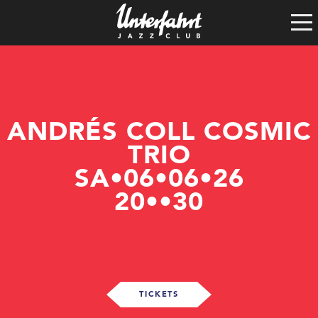
Clubgeschichte
Satzung
Vereinsführung
Spenden
Tech-Rider
ANDRÉS COLL COSMIC
TRIO
SA•06•06•26
20••30
TICKETS