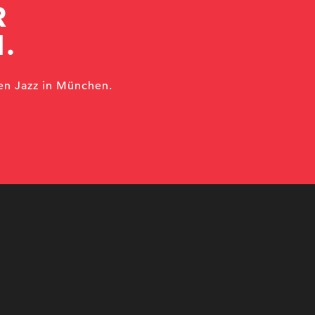
R
.
en Jazz in München.