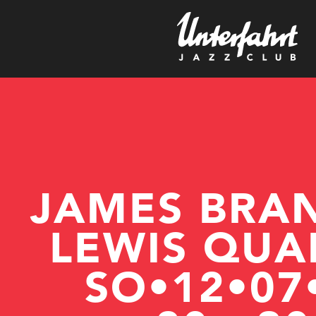
r
JAMES BRA
LEWIS QUA
SO•12•07