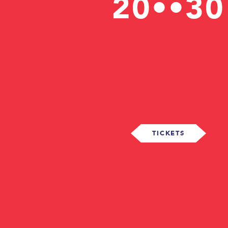
20••30
TICKETS