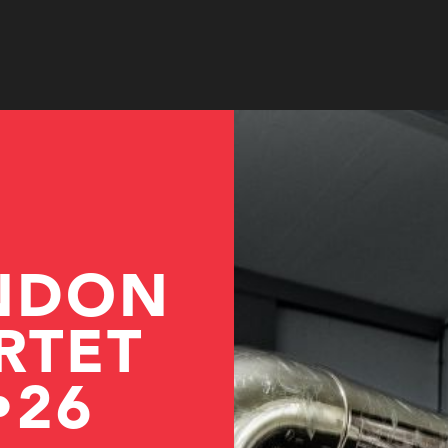
© Julien Vonier
NDON
RTET
•26