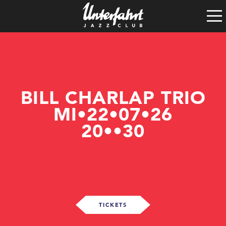
Clubgeschichte
Satzung
Vereinsführung
Spenden
Tech-Rider
BILL CHARLAP TRIO
MI•22•07•26
20••30
TICKETS