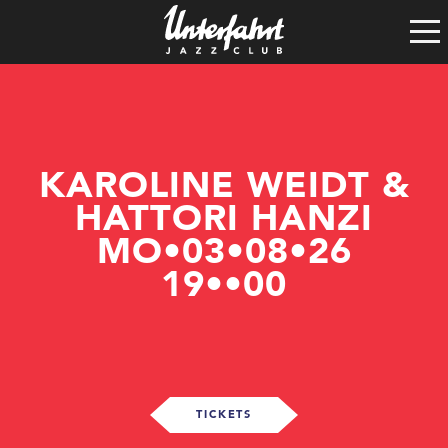
Clubgeschichte
Satzung
Vereinsführung
Spenden
Tech-Rider
KAROLINE WEIDT &
HATTORI HANZI
MO•03•08•26
19••00
TICKETS