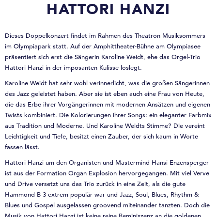
HATTORI HANZI
Dieses Doppelkonzert findet im Rahmen des Theatron Musiksommers
im Olympiapark statt. Auf der Amphittheater-Bühne am Olympiasee
präsentiert sich erst die Sängerin Karoline Weidt, ehe das Orgel-Trio
Hattori Hanzi in der imposanten Kulisse loslegt.
Karoline Weidt hat sehr wohl verinnerlicht, was die großen Sängerinnen
des Jazz geleistet haben. Aber sie ist eben auch eine Frau von Heute,
die das Erbe ihrer Vorgängerinnen mit modernen Ansätzen und eigenen
Twists kombiniert. Die Kolorierungen ihrer Songs: ein eleganter Farbmix
aus Tradition und Moderne. Und Karoline Weidts Stimme? Die vereint
Leichtigkeit und Tiefe, besitzt einen Zauber, der sich kaum in Worte
fassen lässt.
Hattori Hanzi um den Organisten und Mastermind Hansi Enzensperger
ist aus der Formation Organ Explosion hervorgegangen. Mit viel Verve
und Drive versetzt uns das Trio zurück in eine Zeit, als die gute
Hammond B 3 extrem populär war und Jazz, Soul, Blues, Rhythm &
Blues und Gospel ausgelassen groovend miteinander tanzten. Doch die
Musik von Hattori Hanzi ist keine reine Reminiszenz an die goldenen