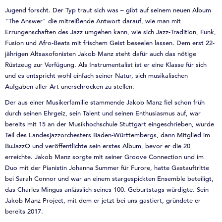
Jugend forscht. Der Typ traut sich was – gibt auf seinem neuen Album
"The Answer" die mitreißende Antwort darauf, wie man mit
Errungenschaften des Jazz umgehen kann, wie sich Jazz-Tradition, Funk,
Fusion und Afro-Beats mit frischem Geist beseelen lassen. Dem erst 22-
jährigen Altsaxofonisten Jakob Manz steht dafür auch das nötige
Rüstzeug zur Verfügung. Als Instrumentalist ist er eine Klasse für sich
und es entspricht wohl einfach seiner Natur, sich musikalischen
Aufgaben aller Art unerschrocken zu stellen.
Der aus einer Musikerfamilie stammende Jakob Manz fiel schon früh
durch seinen Ehrgeiz, sein Talent und seinen Enthusiasmus auf, war
bereits mit 15 an der Musikhochschule Stuttgart eingeschrieben, wurde
Teil des Landesjazzorchesters Baden-Württembergs, dann Mitglied im
BuJazzO und veröffentlichte sein erstes Album, bevor er die 20
erreichte. Jakob Manz sorgte mit seiner Groove Connection und im
Duo mit der Pianistin Johanna Summer für Furore, hatte Gastauftritte
bei Sarah Connor und war an einem stargespickten Ensemble beteiligt,
das Charles Mingus anlässlich seines 100. Geburtstags würdigte. Sein
Jakob Manz Project, mit dem er jetzt bei uns gastiert, gründete er
bereits 2017.