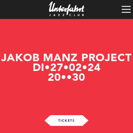
Clubgeschichte
Satzung
Vereinsführung
Spenden
Tech-Rider
JAKOB MANZ PROJECT
DI•27•02•24
20••30
TICKETS