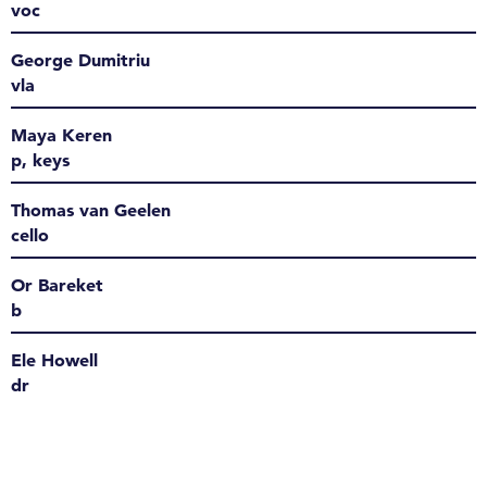
voc
George Dumitriu
vla
Maya Keren
p, keys
Thomas van Geelen
cello
Or Bareket
b
Ele Howell
dr