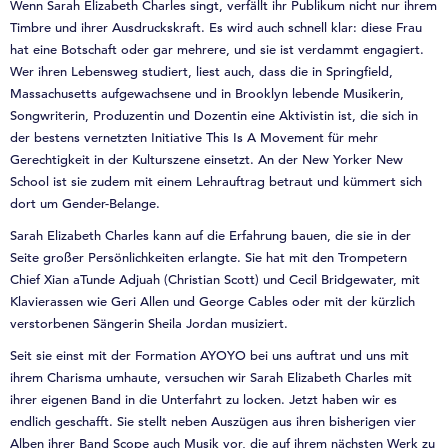
Wenn Sarah Elizabeth Charles singt, verfällt ihr Publikum nicht nur ihrem
Timbre und ihrer Ausdruckskraft. Es wird auch schnell klar: diese Frau
hat eine Botschaft oder gar mehrere, und sie ist verdammt engagiert.
Wer ihren Lebensweg studiert, liest auch, dass die in Springfield,
Massachusetts aufgewachsene und in Brooklyn lebende Musikerin,
Songwriterin, Produzentin und Dozentin eine Aktivistin ist, die sich in
der bestens vernetzten Initiative This Is A Movement für mehr
Gerechtigkeit in der Kulturszene einsetzt. An der New Yorker New
School ist sie zudem mit einem Lehrauftrag betraut und kümmert sich
dort um Gender-Belange.
Sarah Elizabeth Charles kann auf die Erfahrung bauen, die sie in der
Seite großer Persönlichkeiten erlangte. Sie hat mit den Trompetern
Chief Xian aTunde Adjuah (Christian Scott) und Cecil Bridgewater, mit
Klavierassen wie Geri Allen und George Cables oder mit der kürzlich
verstorbenen Sängerin Sheila Jordan musiziert.
Seit sie einst mit der Formation AYOYO bei uns auftrat und uns mit
ihrem Charisma umhaute, versuchen wir Sarah Elizabeth Charles mit
ihrer eigenen Band in die Unterfahrt zu locken. Jetzt haben wir es
endlich geschafft. Sie stellt neben Auszügen aus ihren bisherigen vier
Alben ihrer Band Scope auch Musik vor, die auf ihrem nächsten Werk zu