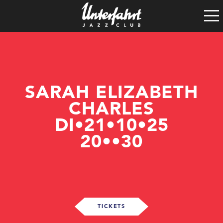
Clubgeschichte
Satzung
Vereinsführung
Spenden
Tech-Rider
SARAH ELIZABETH
CHARLES
DI•21•10•25
20••30
TICKETS