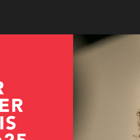
© Lennart Meyer
R
ER
IS