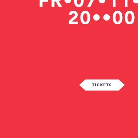
FR•07•11
20••00
TICKETS