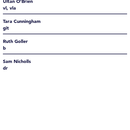
Ultan O’Brien
vl, vla
Tara Cunningham
git
Ruth Goller
b
Sam Nicholls
dr