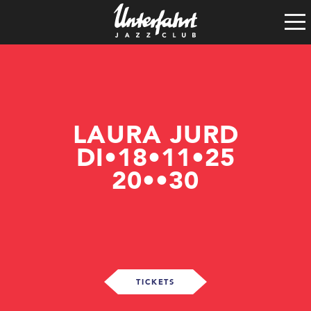
Clubgeschichte
Satzung
Vereinsführung
Spenden
Tech-Rider
LAURA JURD
DI•18•11•25
20••30
TICKETS