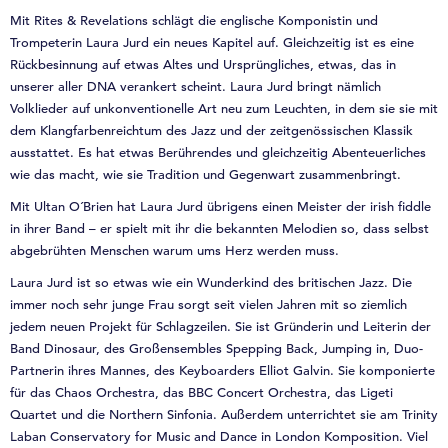
Mit Rites & Revelations schlägt die englische Komponistin und
Trompeterin Laura Jurd ein neues Kapitel auf. Gleichzeitig ist es eine
Rückbesinnung auf etwas Altes und Ursprüngliches, etwas, das in
unserer aller DNA verankert scheint. Laura Jurd bringt nämlich
Volklieder auf unkonventionelle Art neu zum Leuchten, in dem sie sie mit
dem Klangfarbenreichtum des Jazz und der zeitgenössischen Klassik
ausstattet. Es hat etwas Berührendes und gleichzeitig Abenteuerliches
wie das macht, wie sie Tradition und Gegenwart zusammenbringt.
Mit Ultan O´Brien hat Laura Jurd übrigens einen Meister der irish fiddle
in ihrer Band – er spielt mit ihr die bekannten Melodien so, dass selbst
abgebrühten Menschen warum ums Herz werden muss.
Laura Jurd ist so etwas wie ein Wunderkind des britischen Jazz. Die
immer noch sehr junge Frau sorgt seit vielen Jahren mit so ziemlich
jedem neuen Projekt für Schlagzeilen. Sie ist Gründerin und Leiterin der
Band Dinosaur, des Großensembles Spepping Back, Jumping in, Duo-
Partnerin ihres Mannes, des Keyboarders Elliot Galvin. Sie komponierte
für das Chaos Orchestra, das BBC Concert Orchestra, das Ligeti
Quartet und die Northern Sinfonia. Außerdem unterrichtet sie am Trinity
Laban Conservatory for Music and Dance in London Komposition. Viel