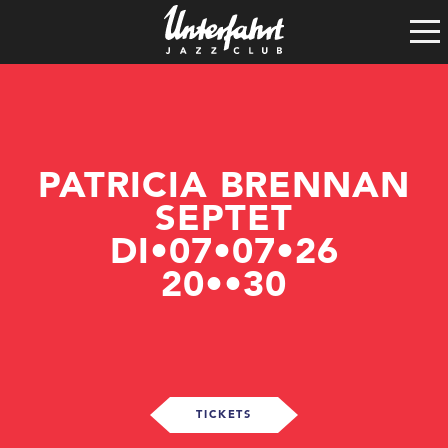
Clubgeschichte
Satzung
Vereinsführung
Spenden
Tech-Rider
PATRICIA BRENNAN
SEPTET
DI•07•07•26
20••30
TICKETS