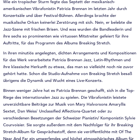
Wie ein tropischer Sturm fegte das Septett der mexikanisch-
amerikanischen Vibrafonistin Patricia Brennan im letzten Jahr durch
Konzertsäle und über Festival-Bühnen. Allerdings brachte der
musikalische Orkan keinerlei Zerstörung mit sich. Nein, er belebte die
Jazz-Szene mit frischen Brisen. Und was wurden die Bandleaderin und
ihre sechs so prominenten wie virtuosen Mitstreiter gefeiert für ihre
Auftritte, für das Programm des Albums Breaking Stretch.
In ihren minutiös angelegten, dichten Arrangements und Kompositionen
für das Werk verarbeitete Patricia Brennan Jazz, Latin-Rhythmen und
ihre klassische Herkunft zu etwas, das man so vielleicht noch nie zuvor
gehört hatte. Schon die Studio-Aufnahme von Breaking Stretch besaß
übrigens die Dynamik und Wucht eines Live-Konzerts.
Binnen weniger Jahre hat es Patricia Brennan geschafft, sich in die Top-
Riege des internationalen Jazz zu spielen. Die Vibrafonistin leistete
unverzichtbare Beiträge zur Musik von Mary Halvorsons Amaryllis
Sextet, Dan Weiss` Unclassified Affections-Quartet oder zu
verschiedenen Besetzungen der Schweizer Pianistin/ Komponistin Sylvie
Courvoisier. Sie sorgte außerdem mit dem Nachfolger für ihr Breaking
Stretch-Album für Gesprächsstoff, denn sie veröffentlichte mit Of The
Near And Far ein umwerfendes und höchst atmosphärisches Album für