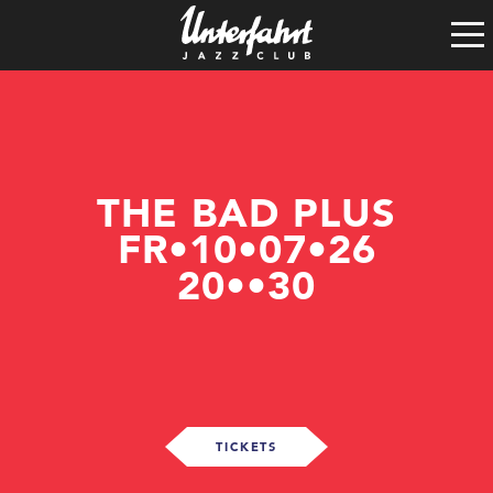
Clubgeschichte
Satzung
Vereinsführung
Spenden
Tech-Rider
THE BAD PLUS
FR•10•07•26
20••30
TICKETS