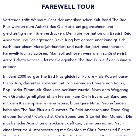
FAREWELL TOUR
Vorfreude trifft Wehmut. Fans der amerikanischen Kult-Band The Bad
Plus werden dem Auftritt des Quartetts entgegensehnen und
gleichzeitig eine Träne verdrücken. Denn die Formation um Bassist Reid
Anderson und Schlagzeuger Dave King hat gerade angekündigt sich
nach über einem Vierteljahrhundert und nach der jetzt anstehenden
Farewell-Tour aufzulösen. Man soll aufhören wenn´s am schönsten ist.
Also: Tickets sichern – letzte Gelegenheit The Bad Puls auf der Bühne zu
erleben.
Im Jahr 2000 sorgte The Bad Plus gleich für Furore – als Powerhouse-
Piano Trio, das unter anderem mit ironisierenden Covers von Rock-,
Pop-, oder Filmmusik-Klassikern berühmt wurde. Nach dem Weggang
von Gründungsmitglied Ethan Iverson kam Orrin Evans zur Band und
mit dem Klavierspieler eine ernstere, bluesigere Note. Neu erfunden
habe sich The Bad Plus als Quartett. Zu Reid Anderson und Dave King
stießen Tenorist/ Klarinettist Chris Speed und Gitarrist Ben Monder. Die
musikalische Ausrichtung: rockiger, deftiger, variantenreicher. Nach
einer Interims-Allstarbesetzung mit Saxofonist Chris Potter und Pianist