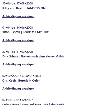
15•06 bis 17•08•2008
Kitty von Korff | JAMSESSION
Ankündigung anzeigen
01•04 bis 14•06•2008
SIGGI LOCH | LOVE OF MY LIFE
Ankündigung anzeigen
27•01 bis 31•03•2008
Dirk Scholz | Fischen nach dem kleinen Glück
Ankündigung anzeigen
02•12•2007 bis 26•01•2008
Cris Koch | Bopnik in Color
Ankündigung anzeigen
07•10 bis 01•12•2007
Oskar Henn | Jazz und Tanz – ich liebe beide