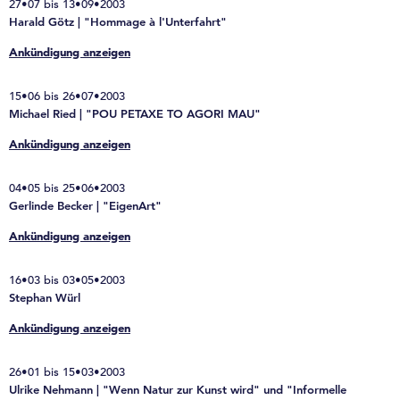
27•07 bis 13•09•2003
Harald Götz | "Hommage à l'Unterfahrt"
Ankündigung anzeigen
15•06 bis 26•07•2003
Michael Ried | "POU PETAXE TO AGORI MAU"
Ankündigung anzeigen
04•05 bis 25•06•2003
Gerlinde Becker | "EigenArt"
Ankündigung anzeigen
16•03 bis 03•05•2003
Stephan Würl
Ankündigung anzeigen
26•01 bis 15•03•2003
Ulrike Nehmann | "Wenn Natur zur Kunst wird" und "Informelle