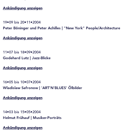
Ankündigung anzeigen
19•09 bis 20•11•2004
Peter Böninger und Peter Achilles | "New York" People/Architecture
Ankündigung anzeigen
11•07 bis 18•09•2004
Godehard Lutz | Jazz-Blicke
Ankündigung anzeigen
16•05 bis 10•07•2004
Wladislaw Safronow | 'ART'N'BLUES' Ölbilder
Ankündigung anzeigen
14•03 bis 15•05•2004
Helmut Frühauf | Musiker-Porträts
Ankündigung anzeigen