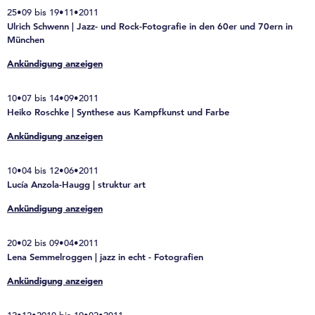
25•09 bis 19•11•2011
Ulrich Schwenn | Jazz- und Rock-Fotografie in den 60er und 70ern in
München
Ankündigung anzeigen
10•07 bis 14•09•2011
Heiko Roschke | Synthese aus Kampfkunst und Farbe
Ankündigung anzeigen
10•04 bis 12•06•2011
Lucía Anzola-Haugg | struktur art
Ankündigung anzeigen
20•02 bis 09•04•2011
Lena Semmelroggen | jazz in echt - Fotografien
Ankündigung anzeigen