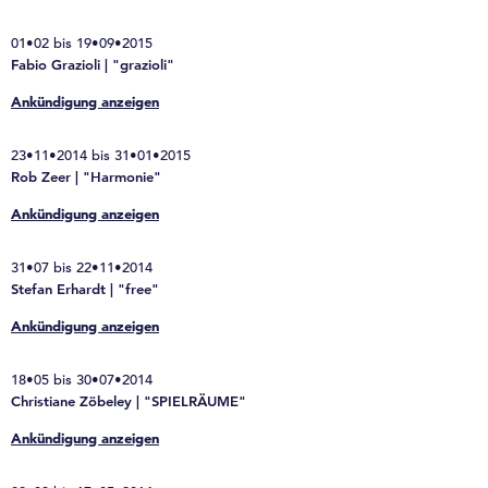
01•02 bis 19•09•2015
Fabio Grazioli | "grazioli"
Ankündigung anzeigen
23•11•2014 bis 31•01•2015
Rob Zeer | "Harmonie"
Ankündigung anzeigen
31•07 bis 22•11•2014
Stefan Erhardt | "free"
Ankündigung anzeigen
18•05 bis 30•07•2014
Christiane Zöbeley | "SPIELRÄUME"
Ankündigung anzeigen