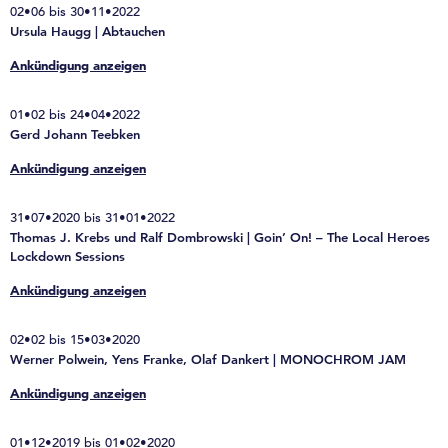
02•06 bis 30•11•2022
Ursula Haugg | Abtauchen
Ankündigung anzeigen
01•02 bis 24•04•2022
Gerd Johann Teebken
Ankündigung anzeigen
31•07•2020 bis 31•01•2022
Thomas J. Krebs und Ralf Dombrowski | Goin’ On! – The Local Heroes
Lockdown Sessions
Ankündigung anzeigen
02•02 bis 15•03•2020
Werner Polwein, Yens Franke, Olaf Dankert | MONOCHROM JAM
Ankündigung anzeigen
01•12•2019 bis 01•02•2020