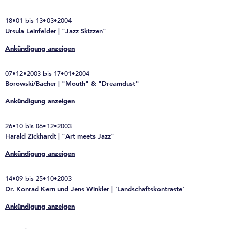
18•01 bis 13•03•2004
Ursula Leinfelder | "Jazz Skizzen"
Ankündigung anzeigen
07•12•2003 bis 17•01•2004
Borowski/Bacher | "Mouth" & "Dreamdust"
Ankündigung anzeigen
26•10 bis 06•12•2003
Harald Zickhardt | "Art meets Jazz"
Ankündigung anzeigen
14•09 bis 25•10•2003
Dr. Konrad Kern und Jens Winkler | 'Landschaftskontraste'
Ankündigung anzeigen