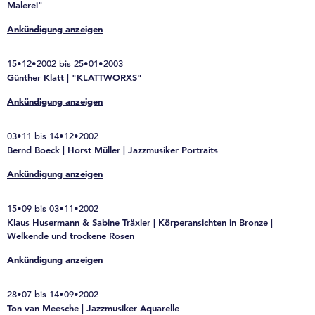
Malerei"
Ankündigung anzeigen
15•12•2002 bis 25•01•2003
Günther Klatt | "KLATTWORXS"
Ankündigung anzeigen
03•11 bis 14•12•2002
Bernd Boeck | Horst Müller | Jazzmusiker Portraits
Ankündigung anzeigen
15•09 bis 03•11•2002
Klaus Husermann & Sabine Träxler | Körperansichten in Bronze |
Welkende und trockene Rosen
Ankündigung anzeigen
28•07 bis 14•09•2002
Ton van Meesche | Jazzmusiker Aquarelle