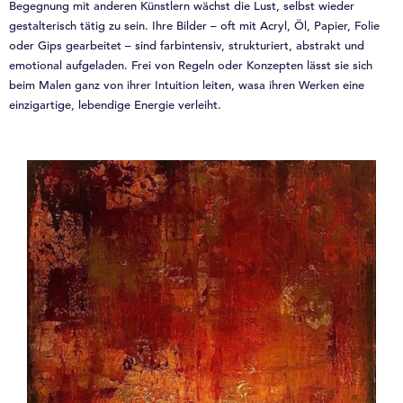
Begegnung mit anderen Künstlern wächst die Lust, selbst wieder
gestalterisch tätig zu sein. Ihre Bilder – oft mit Acryl, Öl, Papier, Folie
oder Gips gearbeitet – sind farbintensiv, strukturiert, abstrakt und
emotional aufgeladen. Frei von Regeln oder Konzepten lässt sie sich
beim Malen ganz von ihrer Intuition leiten, wasa ihren Werken eine
einzigartige, lebendige Energie verleiht.