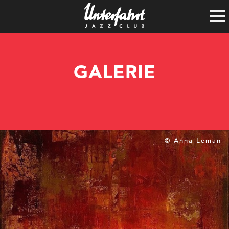
Clubgeschichte
Satzung
Vereinsführung
GALERIE
Spenden
Tech-Rider
© Anna Leman