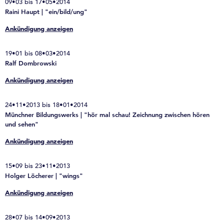
09•03 bis 17•05•2014
Raini Haupt | "ein/bild/ung"
Ankündigung anzeigen
19•01 bis 08•03•2014
Ralf Dombrowski
Ankündigung anzeigen
24•11•2013 bis 18•01•2014
Münchner Bildungswerks | "hör mal schau! Zeichnung zwischen hören
und sehen"
Ankündigung anzeigen
15•09 bis 23•11•2013
Holger Löcherer | "wings"
Ankündigung anzeigen
28•07 bis 14•09•2013