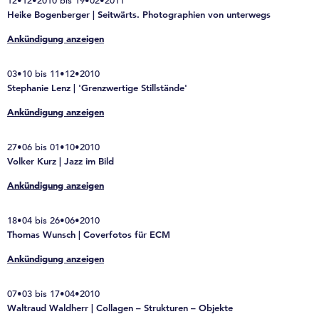
12•12•2010 bis 19•02•2011
Heike Bogenberger | Seitwärts. Photographien von unterwegs
Ankündigung anzeigen
03•10 bis 11•12•2010
Stephanie Lenz | 'Grenzwertige Stillstände'
Ankündigung anzeigen
27•06 bis 01•10•2010
Volker Kurz | Jazz im Bild
Ankündigung anzeigen
18•04 bis 26•06•2010
Thomas Wunsch | Coverfotos für ECM
Ankündigung anzeigen
07•03 bis 17•04•2010
Waltraud Waldherr | Collagen – Strukturen – Objekte