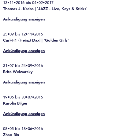
13•11•2016 bis 04•02•2017
Thomas J. Krebs | 'JAZZ - Live, Keys & Sticks'
Ankündigung anzeigen
25•09 bis 12•11•2016
Carl-H1 (Heinz) Daxl | 'Golden Girls'
Ankündigung anzeigen
31•07 bis 24•09•2016
Brita Welwarsky
Ankündigung anzeigen
19•06 bis 30•07•2016
Karolin Bilger
Ankündigung anzeigen
08•05 bis 18•06•2016
Zhao Bin