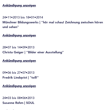
Ankündigung anzeigen
24•11•2013 bis 18•01•2014
Münchner Bildungswerks | "hör mal schau! Zeichnung zwischen hören
und sehen"
Ankündigung anzeigen
28•07 bis 14•09•2013
Christa Geiger | "Bilder einer Ausstellung"
Ankündigung anzeigen
09•06 bis 27•07•2013
Fredrik Lindqvist | "toll!"
Ankündigung anzeigen
24•03 bis 08•06•2013
Susanne Rehm | SOUL