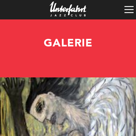
Clubgeschichte
Satzung
Vereinsführung
GALERIE
Spenden
Tech-Rider