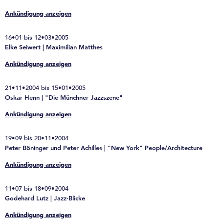
Ankündigung anzeigen
16•01 bis 12•03•2005
Elke Seiwert | Maximilian Matthes
Ankündigung anzeigen
21•11•2004 bis 15•01•2005
Oskar Henn | "Die Münchner Jazzszene"
Ankündigung anzeigen
19•09 bis 20•11•2004
Peter Böninger und Peter Achilles | "New York" People/Architecture
Ankündigung anzeigen
11•07 bis 18•09•2004
Godehard Lutz | Jazz-Blicke
Ankündigung anzeigen