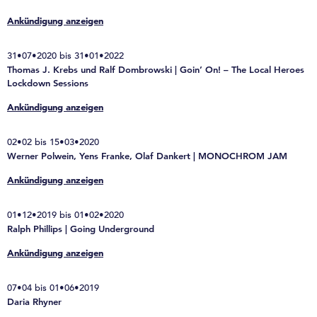
Ankündigung anzeigen
31•07•2020 bis 31•01•2022
Thomas J. Krebs und Ralf Dombrowski | Goin’ On! – The Local Heroes
Lockdown Sessions
Ankündigung anzeigen
02•02 bis 15•03•2020
Werner Polwein, Yens Franke, Olaf Dankert | MONOCHROM JAM
Ankündigung anzeigen
01•12•2019 bis 01•02•2020
Ralph Phillips | Going Underground
Ankündigung anzeigen
07•04 bis 01•06•2019
Daria Rhyner