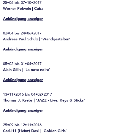
25•06 bis 07•10•2017
Werner Polwein | Cuba
Ankündigung anzeigen
02•04 bis 24•06•2017
Andreas Paul Schulz | ‘Wandgestalten’
Ankündigung anzeigen
05•02 bis 01•04•2017
Alain Gillis | ‘La note noire’
Ankündigung anzeigen
13•11•2016 bis 04•02•2017
Thomas J. Krebs | 'JAZZ - Live, Keys & Sticks'
Ankündigung anzeigen
25•09 bis 12•11•2016
Carl-H1 (Heinz) Daxl | 'Golden Girls'