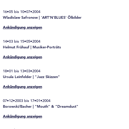
16•05 bis 10•07•2004
Wladislaw Safronow | 'ART'N'BLUES' Ölbilder
Ankündigung anzeigen
14•03 bis 15•05•2004
Helmut Frühauf | Musiker-Porträts
Ankündigung anzeigen
18•01 bis 13•03•2004
Ursula Leinfelder | "Jazz Skizzen"
Ankündigung anzeigen
07•12•2003 bis 17•01•2004
Borowski/Bacher | "Mouth" & "Dreamdust"
Ankündigung anzeigen