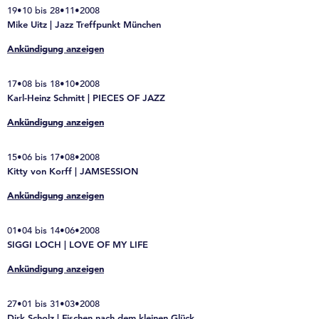
19•10 bis 28•11•2008
Mike Uitz | Jazz Treffpunkt München
Ankündigung anzeigen
17•08 bis 18•10•2008
Karl-Heinz Schmitt | PIECES OF JAZZ
Ankündigung anzeigen
15•06 bis 17•08•2008
Kitty von Korff | JAMSESSION
Ankündigung anzeigen
01•04 bis 14•06•2008
SIGGI LOCH | LOVE OF MY LIFE
Ankündigung anzeigen
27•01 bis 31•03•2008
Dirk Scholz | Fischen nach dem kleinen Glück