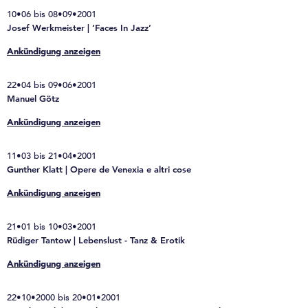
10•06 bis 08•09•2001
Josef Werkmeister | ‘Faces In Jazz’
Ankündigung anzeigen
22•04 bis 09•06•2001
Manuel Götz
Ankündigung anzeigen
11•03 bis 21•04•2001
Gunther Klatt | Opere de Venexia e altri cose
Ankündigung anzeigen
21•01 bis 10•03•2001
Rüdiger Tantow | Lebenslust - Tanz & Erotik
Ankündigung anzeigen
22•10•2000 bis 20•01•2001