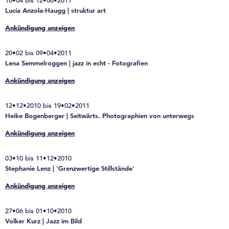
10•04 bis 12•06•2011
Lucía Anzola-Haugg | struktur art
Ankündigung anzeigen
20•02 bis 09•04•2011
Lena Semmelroggen | jazz in echt - Fotografien
Ankündigung anzeigen
12•12•2010 bis 19•02•2011
Heike Bogenberger | Seitwärts. Photographien von unterwegs
Ankündigung anzeigen
03•10 bis 11•12•2010
Stephanie Lenz | 'Grenzwertige Stillstände'
Ankündigung anzeigen
27•06 bis 01•10•2010
Volker Kurz | Jazz im Bild