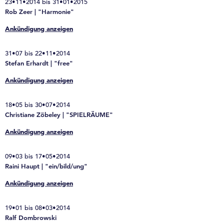
23•11•2014 bis 31•01•2015
Rob Zeer | "Harmonie"
Ankündigung anzeigen
31•07 bis 22•11•2014
Stefan Erhardt | "free"
Ankündigung anzeigen
18•05 bis 30•07•2014
Christiane Zöbeley | "SPIELRÄUME"
Ankündigung anzeigen
09•03 bis 17•05•2014
Raini Haupt | "ein/bild/ung"
Ankündigung anzeigen
19•01 bis 08•03•2014
Ralf Dombrowski