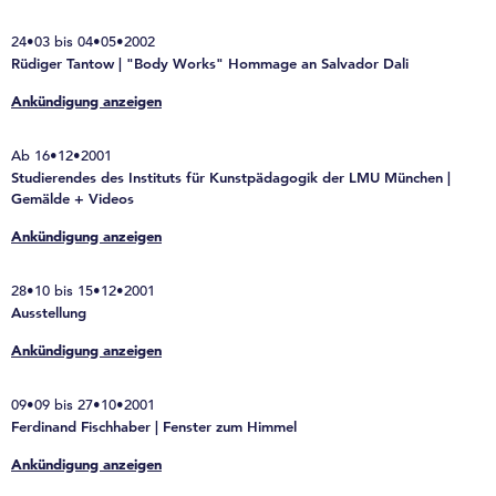
24•03 bis 04•05•2002
Rüdiger Tantow | "Body Works" Hommage an Salvador Dali
Ankündigung anzeigen
Ab 16•12•2001
Studierendes des Instituts für Kunstpädagogik der LMU München |
Gemälde + Videos
Ankündigung anzeigen
28•10 bis 15•12•2001
Ausstellung
Ankündigung anzeigen
09•09 bis 27•10•2001
Ferdinand Fischhaber | Fenster zum Himmel
Ankündigung anzeigen