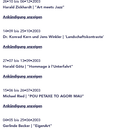
26•10 bis 06•12•2003
Harald Zickhardt | "Art meets Jazz"
Ankündigung anzeigen
14•09 bis 25•10•2003
Dr. Konrad Kern und Jens Winkler | 'Landschaftskontraste'
Ankündigung anzeigen
27•07 bis 13•09•2003
Harald Götz | "Hommage à l'Unterfahrt"
Ankündigung anzeigen
15•06 bis 26•07•2003
Michael Ried | "POU PETAXE TO AGORI MAU"
Ankündigung anzeigen
04•05 bis 25•06•2003
Gerlinde Becker | "EigenArt"