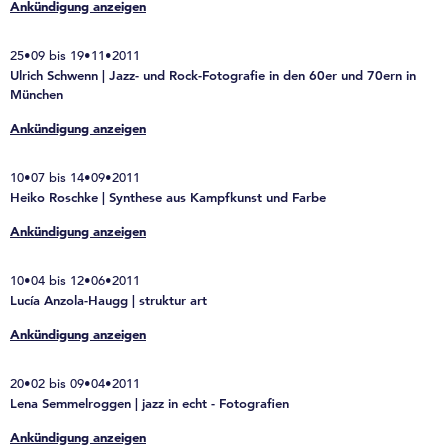
Ankündigung anzeigen
25•09 bis 19•11•2011
Ulrich Schwenn | Jazz- und Rock-Fotografie in den 60er und 70ern in
München
Ankündigung anzeigen
10•07 bis 14•09•2011
Heiko Roschke | Synthese aus Kampfkunst und Farbe
Ankündigung anzeigen
10•04 bis 12•06•2011
Lucía Anzola-Haugg | struktur art
Ankündigung anzeigen
20•02 bis 09•04•2011
Lena Semmelroggen | jazz in echt - Fotografien
Ankündigung anzeigen