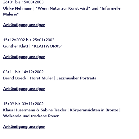
26•01 bis 15•03•2003
Ulrike Nehmann | "Wenn Natur zur Kunst wird" und "Informelle
Malerei"
Ankündigung anzeigen
15•12•2002 bis 25•01•2003
Günther Klatt | "KLATTWORXS"
Ankündigung anzeigen
03•11 bis 14•12•2002
Bernd Boeck | Horst Müller | Jazzmusiker Portraits
Ankündigung anzeigen
15•09 bis 03•11•2002
Klaus Husermann & Sabine Träxler | Körperansichten in Bronze |
Welkende und trockene Rosen
Ankündigung anzeigen