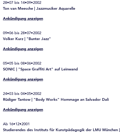
28•07 bis 14•09•2002
Ton van Meesche | Jazzmusiker Aquarelle
Ankündigung anzeigen
09•06 bis 28•07•2002
Volker Kurz | "Bunter Jazz"
Ankündigung anzeigen
05•05 bis 08•06•2002
SONIC | "Space Graffiti Art" auf Leinwand
Ankündigung anzeigen
24•03 bis 04•05•2002
Rüdiger Tantow | "Body Works" Hommage an Salvador Dali
Ankündigung anzeigen
Ab 16•12•2001
Studierendes des Instituts für Kunstpädagogik der LMU München |