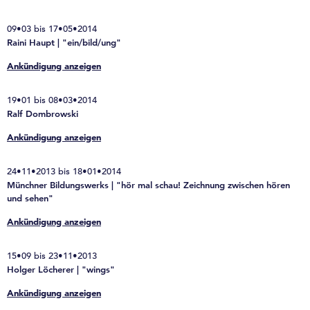
09•03 bis 17•05•2014
Raini Haupt | "ein/bild/ung"
Ankündigung anzeigen
19•01 bis 08•03•2014
Ralf Dombrowski
Ankündigung anzeigen
24•11•2013 bis 18•01•2014
Münchner Bildungswerks | "hör mal schau! Zeichnung zwischen hören
und sehen"
Ankündigung anzeigen
15•09 bis 23•11•2013
Holger Löcherer | "wings"
Ankündigung anzeigen