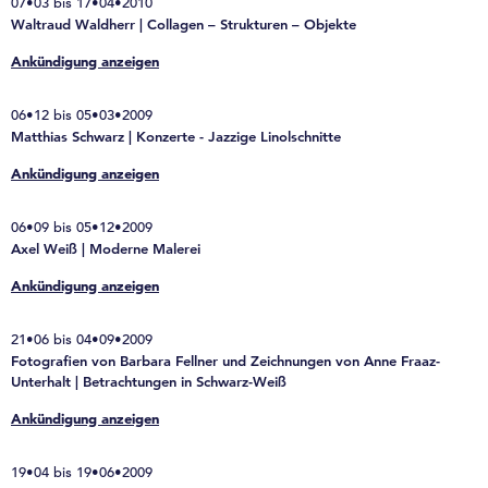
07•03 bis 17•04•2010
Waltraud Waldherr | Collagen – Strukturen – Objekte
Ankündigung anzeigen
06•12 bis 05•03•2009
Matthias Schwarz | Konzerte - Jazzige Linolschnitte
Ankündigung anzeigen
06•09 bis 05•12•2009
Axel Weiß | Moderne Malerei
Ankündigung anzeigen
21•06 bis 04•09•2009
Fotografien von Barbara Fellner und Zeichnungen von Anne Fraaz-
Unterhalt | Betrachtungen in Schwarz-Weiß
Ankündigung anzeigen
19•04 bis 19•06•2009