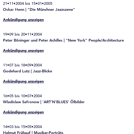
21•11•2004 bis 15•01•2005
Oskar Henn | "Die Münchner Jazzszene"
Ankündigung anzeigen
19•09 bis 20•11•2004
Peter Böninger und Peter Achilles | "New York" People/Architecture
Ankündigung anzeigen
11•07 bis 18•09•2004
Godehard Lutz | Jazz-Blicke
Ankündigung anzeigen
16•05 bis 10•07•2004
Wladislaw Safronow | 'ART'N'BLUES' Ölbilder
Ankündigung anzeigen
14•03 bis 15•05•2004
Helmut Frühauf | Musiker-Porträts