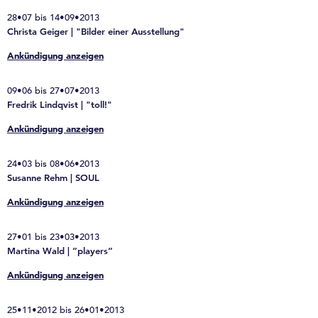
28•07 bis 14•09•2013
Christa Geiger | "Bilder einer Ausstellung"
Ankündigung anzeigen
09•06 bis 27•07•2013
Fredrik Lindqvist | "toll!"
Ankündigung anzeigen
24•03 bis 08•06•2013
Susanne Rehm | SOUL
Ankündigung anzeigen
27•01 bis 23•03•2013
Martina Wald | “players“
Ankündigung anzeigen
25•11•2012 bis 26•01•2013