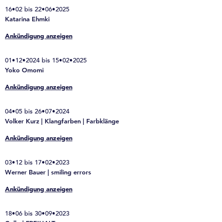
16•02 bis 22•06•2025
Katarina Ehmki
Ankündigung anzeigen
01•12•2024 bis 15•02•2025
Yoko Omomi
Ankündigung anzeigen
04•05 bis 26•07•2024
Volker Kurz | Klangfarben | Farbklänge
Ankündigung anzeigen
03•12 bis 17•02•2023
Werner Bauer | smiling errors
Ankündigung anzeigen
18•06 bis 30•09•2023