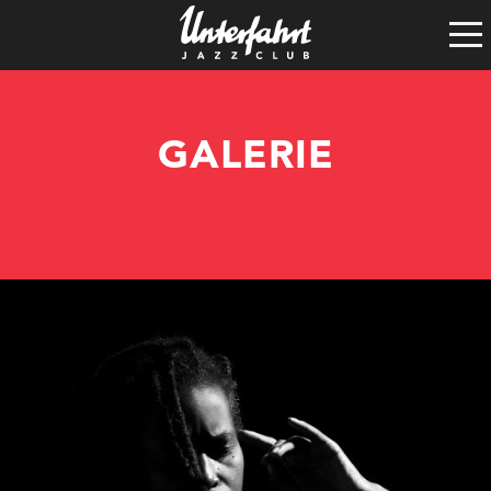
Clubgeschichte
Satzung
Vereinsführung
GALERIE
Spenden
Tech-Rider